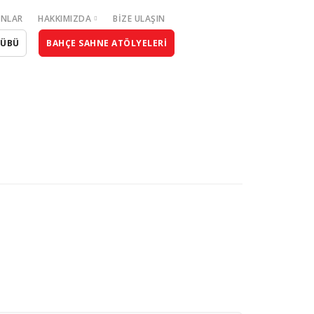
NLAR
HAKKIMIZDA
BIZE ULAŞIN
LÜBÜ
BAHÇE SAHNE ATÖLYELERİ
Hakkımızda
Ekibimiz