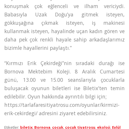
konuşmak çok eğlenceli ve ilham vericiydi.
Babasıyla Uzak Doğu’ya gitmek isteyen,
gökkuşağına çıkmak isteyen, iş makinesi
kullanmak isteyen, hayalinde uçan kadın gören ve
daha pek çok renkli hayale sahip arkadaşlarımız
bizimle hayallerini paylaştı.”
“Kırmızı Erik Çekirdeği”nin sıradaki durağı ise
Bornova Mektebim Koleji. 8 Aralık Cumartesi
günü, 13.00 ve 15.00 seanslarıyla çocuklarla
buluşacak oyunun biletleri ise Biletix’ten temin
edilebilir. Oyun hakkında ayrıntılı bilgi için;
https://tarlafaresitiyatrosu.com/oyunlar/kirmizi-
erik-cekirdegi/ adresini ziyaret edebilirsiniz.
Etiketler:
biletix
,
Bornova
,
çocuk
,
çocuk tiyatrosu
,
ekoloji
,
Eylül