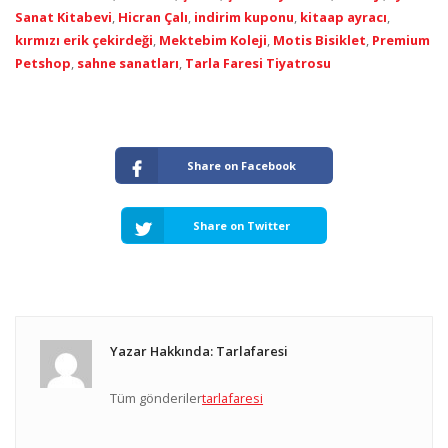
Sanat Kitabevi
,
Hicran Çalı
,
indirim kuponu
,
kitaap ayracı
,
kırmızı erik çekirdeği
,
Mektebim Koleji
,
Motis Bisiklet
,
Premium
Petshop
,
sahne sanatları
,
Tarla Faresi Tiyatrosu
Share on Facebook
Share on Twitter
Yazar Hakkında: Tarlafaresi
Tüm gönderiler
tarlafaresi